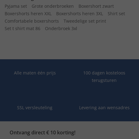
Pyjama set
Grote onderbroeken
Boxershort zwart
Boxershorts heren XXL
Boxershorts heren 3XL
Shirt set
Comfortabele boxershorts
Tweedelige set print
Set t shirt mat 86
Onderbroek 3xl
Alle maten één prijs
100 dagen kosteloos
terugsturen
SSL versleuteling
Levering aan wensadres
Ontvang direct € 10 korting!