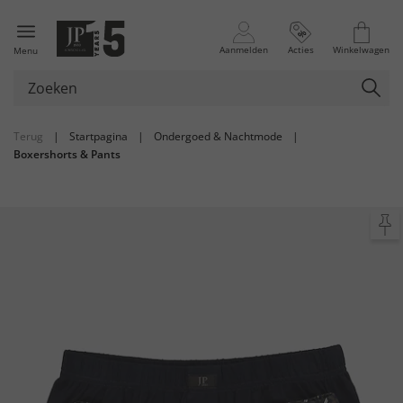
Aanmelden
Acties
Winkelwagen
Menu
Terug
|
Startpagina
|
Ondergoed & Nachtmode
|
Boxershorts & Pants