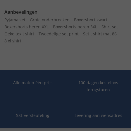
Aanbevelingen
Pyjama set
Grote onderbroeken
Boxershort zwart
Boxershorts heren XXL
Boxershorts heren 3XL
Shirt set
Oeko tex t shirt
Tweedelige set print
Set t shirt mat 86
8 xl shirt
Alle maten één prijs
100 dagen kosteloos
terugsturen
SSL versleuteling
Levering aan wensadres