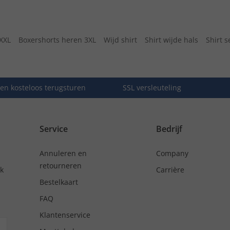
XXL
Boxershorts heren 3XL
Wijd shirt
Shirt wijde hals
Shirt s
en kosteloos terugsturen
SSL versleuteling
Service
Bedrijf
Annuleren en
Company
retourneren
nk
Carrière
Bestelkaart
FAQ
Klantenservice