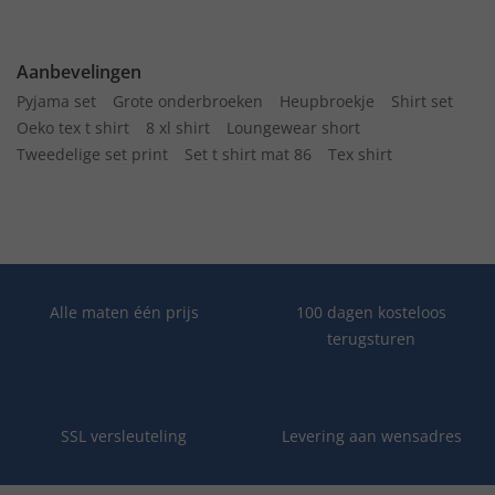
Aanbevelingen
Pyjama set
Grote onderbroeken
Heupbroekje
Shirt set
Oeko tex t shirt
8 xl shirt
Loungewear short
Tweedelige set print
Set t shirt mat 86
Tex shirt
Alle maten één prijs
100 dagen kosteloos
terugsturen
SSL versleuteling
Levering aan wensadres