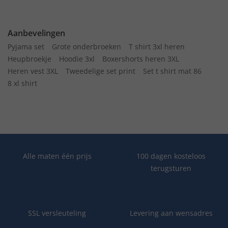
Aanbevelingen
Pyjama set
Grote onderbroeken
T shirt 3xl heren
Heupbroekje
Hoodie 3xl
Boxershorts heren 3XL
Heren vest 3XL
Tweedelige set print
Set t shirt mat 86
8 xl shirt
Alle maten één prijs
100 dagen kosteloos
terugsturen
SSL versleuteling
Levering aan wensadres