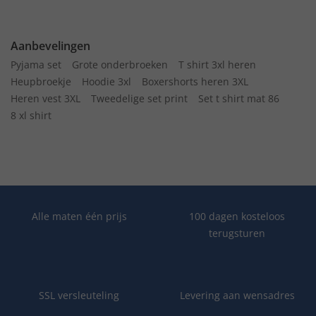
Aanbevelingen
Pyjama set
Grote onderbroeken
T shirt 3xl heren
Heupbroekje
Hoodie 3xl
Boxershorts heren 3XL
Heren vest 3XL
Tweedelige set print
Set t shirt mat 86
8 xl shirt
Alle maten één prijs
100 dagen kosteloos
terugsturen
SSL versleuteling
Levering aan wensadres