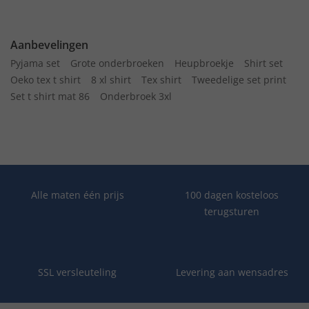
Aanbevelingen
Pyjama set
Grote onderbroeken
Heupbroekje
Shirt set
Oeko tex t shirt
8 xl shirt
Tex shirt
Tweedelige set print
Set t shirt mat 86
Onderbroek 3xl
Alle maten één prijs
100 dagen kosteloos
terugsturen
SSL versleuteling
Levering aan wensadres