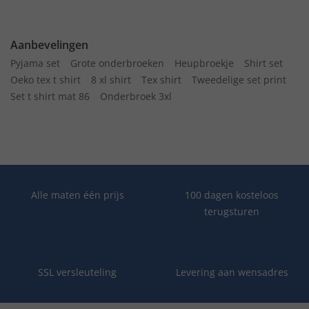
Aanbevelingen
Pyjama set
Grote onderbroeken
Heupbroekje
Shirt set
Oeko tex t shirt
8 xl shirt
Tex shirt
Tweedelige set print
Set t shirt mat 86
Onderbroek 3xl
Alle maten één prijs
100 dagen kosteloos
terugsturen
SSL versleuteling
Levering aan wensadres