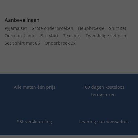
Aanbevelingen
Pyjama set
Grote onderbroeken
Heupbroekje
Shirt set
Oeko tex t shirt
8 xl shirt
Tex shirt
Tweedelige set print
Set t shirt mat 86
Onderbroek 3xl
Alle maten één prijs
100 dagen kosteloos
terugsturen
SSL versleuteling
Levering aan wensadres