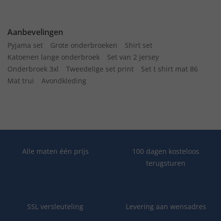
Aanbevelingen
Pyjama set
Grote onderbroeken
Shirt set
Katoenen lange onderbroek
Set van 2 jersey
Onderbroek 3xl
Tweedelige set print
Set t shirt mat 86
Mat trui
Avondkleding
Alle maten één prijs
100 dagen kosteloos
terugsturen
SSL versleuteling
Levering aan wensadres