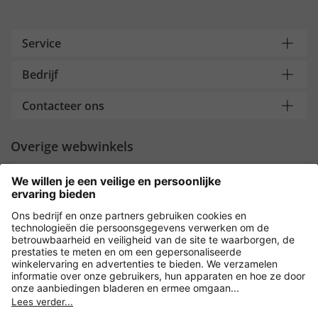
Service
Bedrijf
Contacteer ons
Overige webwinkels
Nederland
Payment and Delivery
Versleuteling met