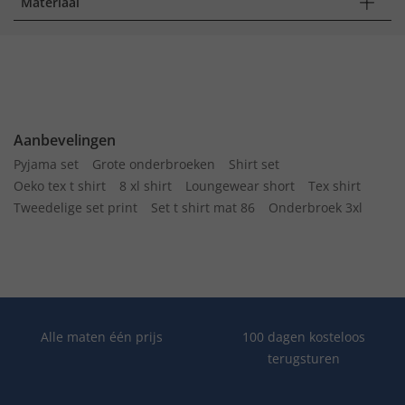
Materiaal
Aanbevelingen
Pyjama set
Grote onderbroeken
Shirt set
Oeko tex t shirt
8 xl shirt
Loungewear short
Tex shirt
Tweedelige set print
Set t shirt mat 86
Onderbroek 3xl
Alle maten één prijs
100 dagen kosteloos
terugsturen