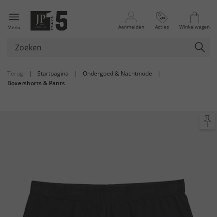
Aanmelden
Acties
Winkelwagen
Menu
Terug
|
Startpagina
|
Ondergoed & Nachtmode
|
Boxershorts & Pants