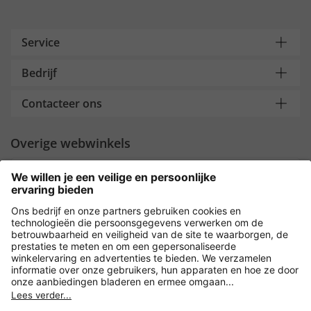
Service
Bedrijf
Contacteer ons
Overige webwinkels
Nederland
Payment and Delivery
Versleuteling met