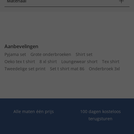
Materiaal
Aanbevelingen
Pyjama set
Grote onderbroeken
Shirt set
Oeko tex t shirt
8 xl shirt
Loungewear short
Tex shirt
Tweedelige set print
Set t shirt mat 86
Onderbroek 3xl
Alle maten één prijs
100 dagen kosteloos
terugsturen