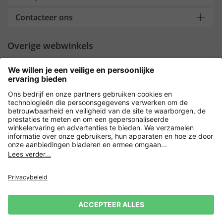
Contacteer ons
Overige webwinkels
Nederland
Payment and Delivery
Versleuteling met
Privacy
Verkoopvoorwaarden
Leveringsvoorwaarden
Herroeping indienen
Impressum
Cookie-instellingen