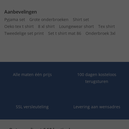
Aanbevelingen
Pyjama set
Grote onderbroeken
Shirt set
Oeko tex t shirt
8 xl shirt
Loungewear short
Tex shirt
Tweedelige set print
Set t shirt mat 86
Onderbroek 3xl
Alle maten één prijs
100 dagen kosteloos
terugsturen
SSL versleuteling
Levering aan wensadres