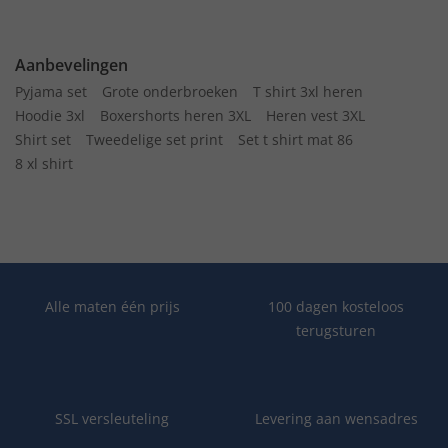
Aanbevelingen
Pyjama set
Grote onderbroeken
T shirt 3xl heren
Hoodie 3xl
Boxershorts heren 3XL
Heren vest 3XL
Shirt set
Tweedelige set print
Set t shirt mat 86
8 xl shirt
Alle maten één prijs
100 dagen kosteloos
terugsturen
SSL versleuteling
Levering aan wensadres