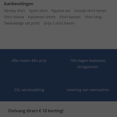
Aanbevelingen
Henley shirt
Sport shirt
Pyjama set
Oranje shirt heren
Shirt blauw
Katoenen shirts
Shirt katoen
Shirt lang
Tweedelige set print
Grijs t shirt heren
Alle maten één prijs
100 dagen kosteloos
terugsturen
SSL versleuteling
Levering aan wensadres
Ontvang direct € 10 korting!