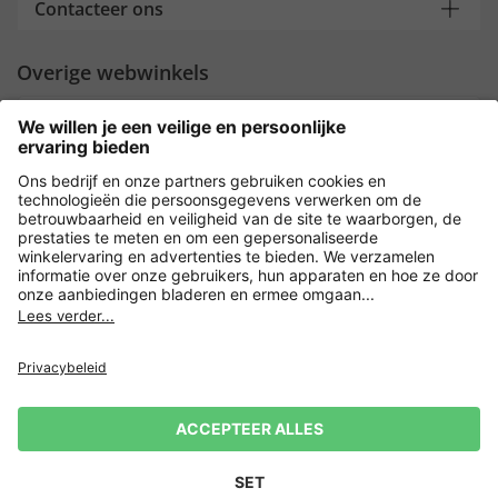
Contacteer ons
Overige webwinkels
Nederland
Payment and Delivery
Versleuteling met
Privacy
Verkoopvoorwaarden
Leveringsvoorwaarden
Herroeping indienen
Impressum
Cookie-instellingen