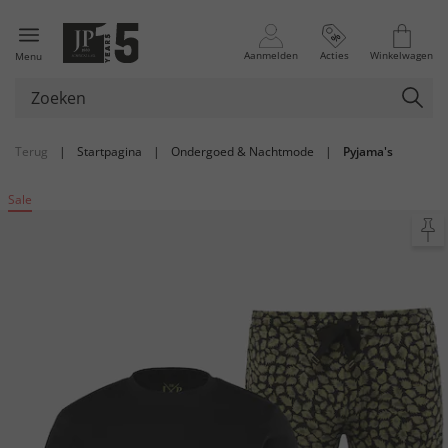
Aanmelden
Acties
Winkelwagen
Menu
Terug
|
Startpagina
|
Ondergoed & Nachtmode
|
Pyjama's
Sale