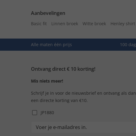
Aanbevelingen
Basic fit
Linnen broek
Witte broek
Henley shirt
Alle maten één prijs
100 dag
Ontvang direct € 10 korting!
Mis niets meer!
Schrijf je in voor de nieuwsbrief en ontvang als da
een directe korting van €10.
JP1880