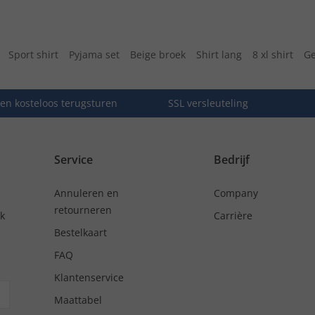
Sport shirt
Pyjama set
Beige broek
Shirt lang
8 xl shirt
Ge
en kosteloos terugsturen
SSL versleuteling
Service
Bedrijf
Annuleren en
Company
retourneren
nk
Carrière
Bestelkaart
FAQ
Klantenservice
Maattabel