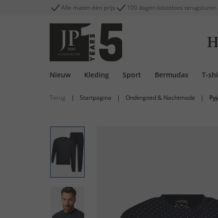
Alle maten één prijs
100 dagen kosteloos terugsturen
H
Nieuw
Kleding
Sport
Bermudas
T-shi
Terug
|
Startpagina
|
Ondergoed & Nachtmode
|
Py