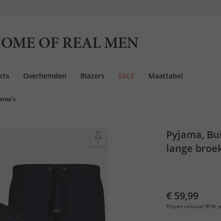
OME OF REAL MEN
rts
Overhemden
Blazers
SALE
Maattabel
jama's
Pyjama, Bui
lange broek
€ 59,99
Prijzen inclusief BTW, e