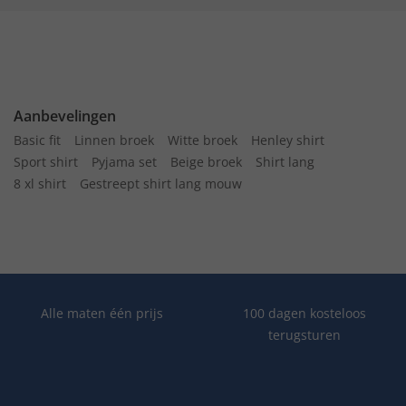
Aanbevelingen
Basic fit
Linnen broek
Witte broek
Henley shirt
Sport shirt
Pyjama set
Beige broek
Shirt lang
8 xl shirt
Gestreept shirt lang mouw
Alle maten één prijs
100 dagen kosteloos
terugsturen