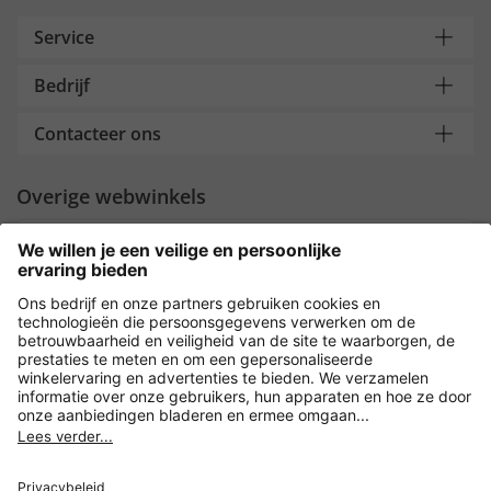
Service
Bedrijf
Contacteer ons
Overige webwinkels
Nederland
Payment and Delivery
Versleuteling met