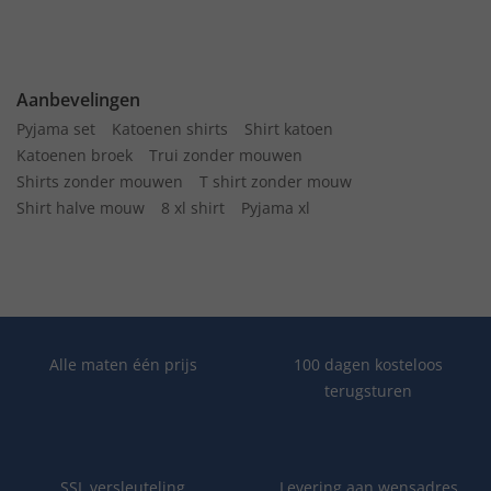
Aanbevelingen
Pyjama set
Katoenen shirts
Shirt katoen
Katoenen broek
Trui zonder mouwen
Shirts zonder mouwen
T shirt zonder mouw
Shirt halve mouw
8 xl shirt
Pyjama xl
Alle maten één prijs
100 dagen kosteloos
terugsturen
SSL versleuteling
Levering aan wensadres