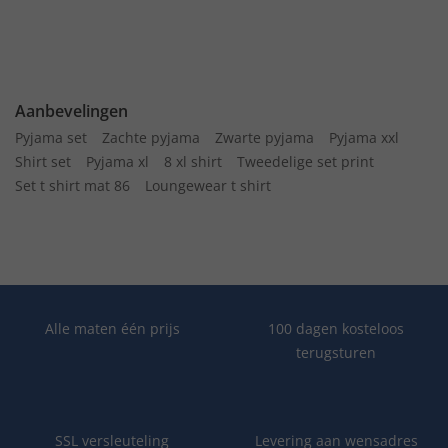
Aanbevelingen
Pyjama set
Zachte pyjama
Zwarte pyjama
Pyjama xxl
Shirt set
Pyjama xl
8 xl shirt
Tweedelige set print
Set t shirt mat 86
Loungewear t shirt
Alle maten één prijs
100 dagen kosteloos
terugsturen
SSL versleuteling
Levering aan wensadres