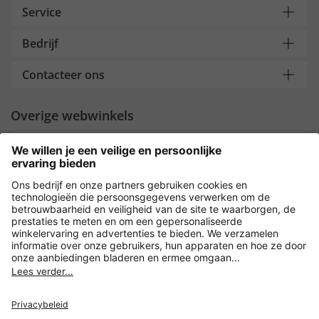
Service
Bedrijf
Contacteer ons
Overige webwinkels
Nederland
Payment and Delivery
Versleuteling met