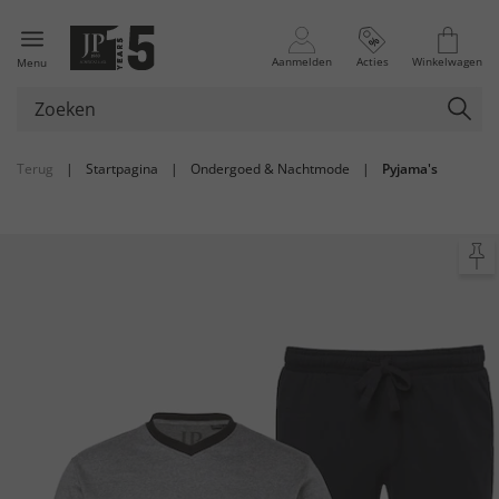
Aanmelden
Acties
Winkelwagen
Menu
Terug
|
Startpagina
|
Ondergoed & Nachtmode
|
Pyjama's