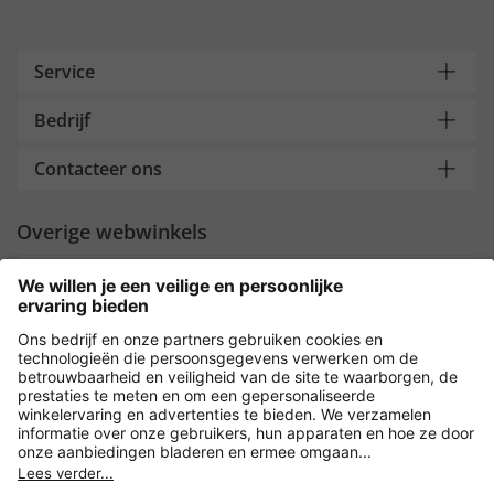
Service
Bedrijf
Contacteer ons
Overige webwinkels
Nederland
Payment and Delivery
Versleuteling met