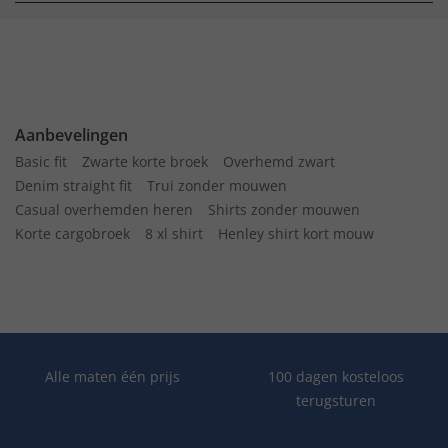
Aanbevelingen
Basic fit
Zwarte korte broek
Overhemd zwart
Denim straight fit
Trui zonder mouwen
Casual overhemden heren
Shirts zonder mouwen
Korte cargobroek
8 xl shirt
Henley shirt kort mouw
Alle maten één prijs
100 dagen kosteloos
terugsturen