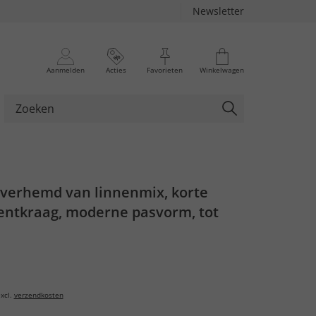
Newsletter
Aanmelden
Acties
Favorieten
Winkelwagen
overhemd van linnenmix, korte
ntkraag, moderne pasvorm, tot
xcl.
verzendkosten