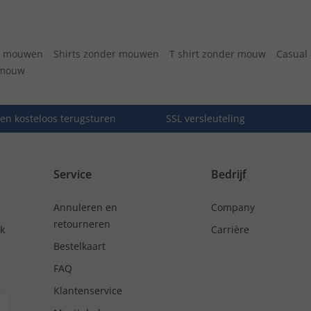
r mouwen
Shirts zonder mouwen
T shirt zonder mouw
Casual
g mouw
en kosteloos terugsturen
SSL versleuteling
Service
Bedrijf
Annuleren en
Company
retourneren
nk
Carrière
Bestelkaart
FAQ
Klantenservice