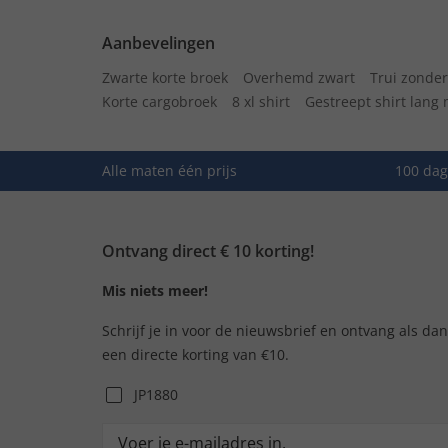
Aanbevelingen
Zwarte korte broek
Overhemd zwart
Trui zonde
Korte cargobroek
8 xl shirt
Gestreept shirt lan
Alle maten één prijs
100 dag
Ontvang direct € 10 korting!
Mis niets meer!
Schrijf je in voor de nieuwsbrief en ontvang als da
een directe korting van €10.
JP1880