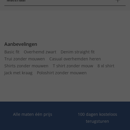
Aanbevelingen
Basic fit
Overhemd zwart
Denim straight fit
Trui zonder mouwen
Casual overhemden heren
Shirts zonder mouwen
T shirt zonder mouw
8 xl shirt
Jack met kraag
Poloshirt zonder mouwen
Alle maten één prijs
100 dagen kosteloos
terugsturen