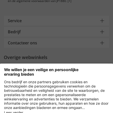
en de algemene voorwaarden van JP1880.
[+]
Service
Bedrijf
Contacteer ons
Overige webwinkels
Nederland
Payment and Delivery
Versleuteling met