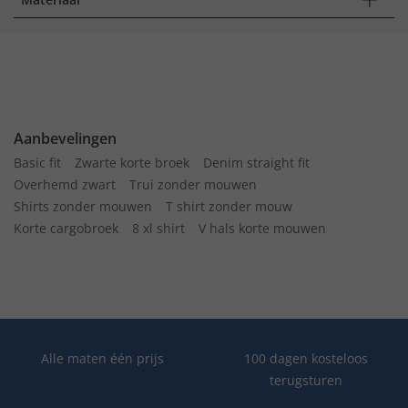
Aanbevelingen
Basic fit
Zwarte korte broek
Denim straight fit
Overhemd zwart
Trui zonder mouwen
Shirts zonder mouwen
T shirt zonder mouw
Korte cargobroek
8 xl shirt
V hals korte mouwen
Alle maten één prijs
100 dagen kosteloos
terugsturen