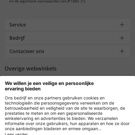
en de algemene voorwaarden van JP1880.
[+]
Service
Bedrijf
Contacteer ons
Overige webwinkels
Nederland
Payment and Delivery
Versleuteling met