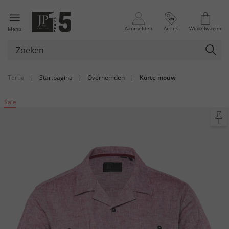
Aanmelden
Acties
Winkelwagen
Menu
Terug
|
Startpagina
|
Overhemden
|
Korte mouw
Sale