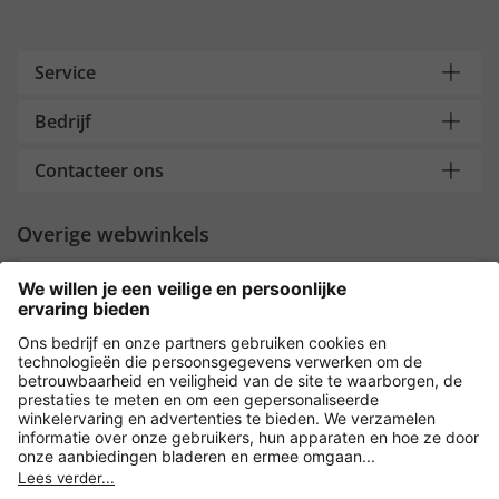
Service
Bedrijf
Contacteer ons
Overige webwinkels
Nederland
Payment and Delivery
Versleuteling met