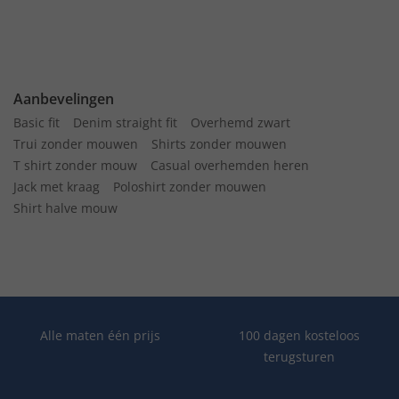
Aanbevelingen
Basic fit
Denim straight fit
Overhemd zwart
Trui zonder mouwen
Shirts zonder mouwen
T shirt zonder mouw
Casual overhemden heren
Jack met kraag
Poloshirt zonder mouwen
Shirt halve mouw
Alle maten één prijs
100 dagen kosteloos
terugsturen