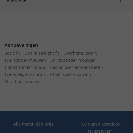
Aanbevelingen
Basic fit
Denim straight fit
Overhemd zwart
Trui zonder mouwen
Shirts zonder mouwen
T shirt zonder mouw
Casual overhemden heren
Tweedelige set print
V hals korte mouwen
Shirt halve mouw
Alle maten één prijs
100 dagen kosteloos
terugsturen