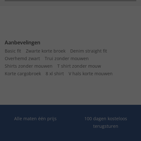
Aanbevelingen
Basic fit
Zwarte korte broek
Denim straight fit
Overhemd zwart
Trui zonder mouwen
Shirts zonder mouwen
T shirt zonder mouw
Korte cargobroek
8 xl shirt
V hals korte mouwen
Alle maten één prijs
100 dagen kosteloos
terugsturen