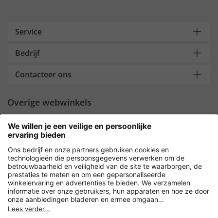
Service
Bedrijf
Contacteer ons
Overige webwinkels
Nederland
Payment and Delivery
Versleuteling met