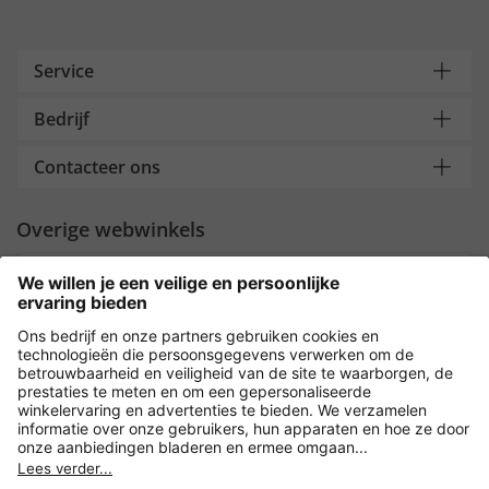
Service
Bedrijf
Contacteer ons
Overige webwinkels
Nederland
Payment and Delivery
Versleuteling met