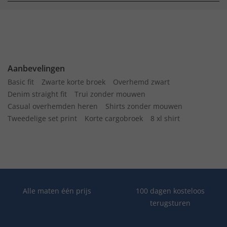
Aanbevelingen
Basic fit
Zwarte korte broek
Overhemd zwart
Denim straight fit
Trui zonder mouwen
Casual overhemden heren
Shirts zonder mouwen
Tweedelige set print
Korte cargobroek
8 xl shirt
Alle maten één prijs
100 dagen kosteloos
terugsturen