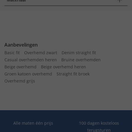
Aanbevelingen
Basic fit
Overhemd zwart
Denim straight fit
Casual overhemden heren
Bruine overhemden
Beige overhemd
Beige overhemd heren
Groen katoen overhemd
Straight fit broek
Overhemd grijs
Alle maten één prijs
100 dagen kosteloos
terugsturen