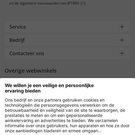
en de algemene voorwaarden van JP1880.
[+]
Service
Bedrijf
Contacteer ons
Overige webwinkels
Nederland
Payment and Delivery
Versleuteling met