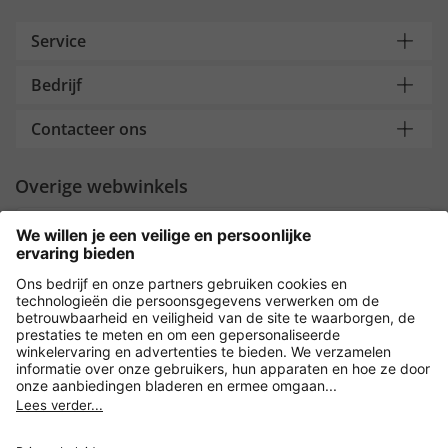
Service
Bedrijf
Contacteer ons
Overige webwinkels
Nederland
Payment and Delivery
Versleuteling met