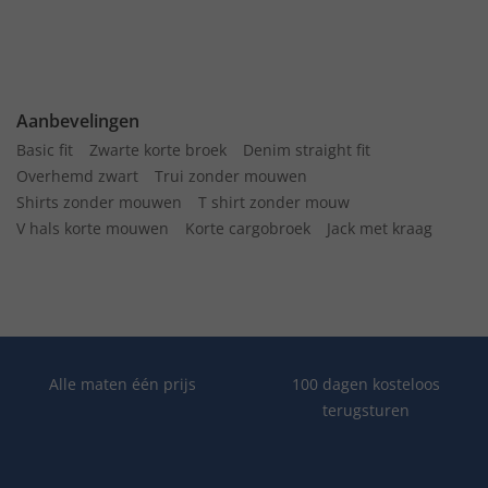
Aanbevelingen
Basic fit
Zwarte korte broek
Denim straight fit
Overhemd zwart
Trui zonder mouwen
Shirts zonder mouwen
T shirt zonder mouw
V hals korte mouwen
Korte cargobroek
Jack met kraag
Alle maten één prijs
100 dagen kosteloos
terugsturen