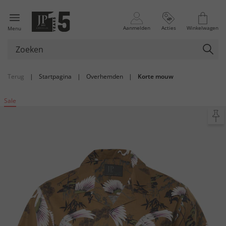
Aanmelden
Acties
Winkelwagen
Menu
Terug
|
Startpagina
|
Overhemden
|
Korte mouw
Sale