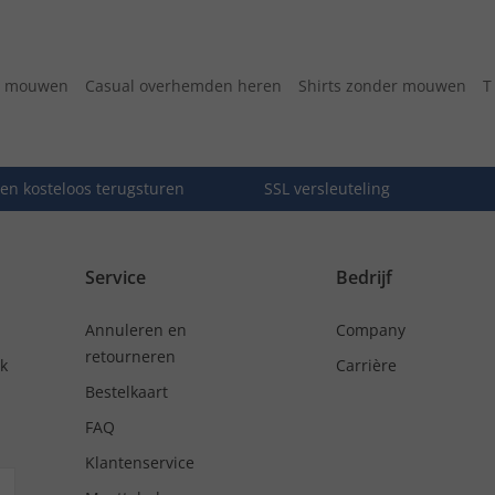
r mouwen
Casual overhemden heren
Shirts zonder mouwen
T
en kosteloos terugsturen
SSL versleuteling
Service
Bedrijf
Annuleren en
Company
retourneren
nk
Carrière
Bestelkaart
FAQ
Klantenservice