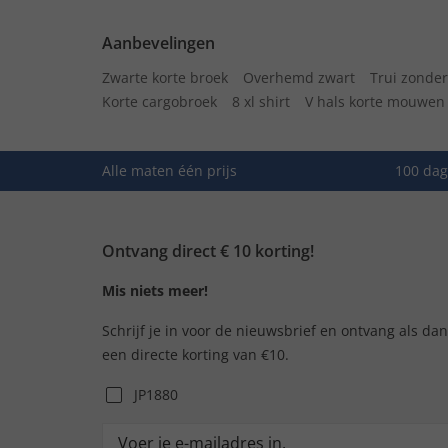
Aanbevelingen
Zwarte korte broek
Overhemd zwart
Trui zonde
Korte cargobroek
8 xl shirt
V hals korte mouwen
Alle maten één prijs
100 dag
Ontvang direct € 10 korting!
Mis niets meer!
Schrijf je in voor de nieuwsbrief en ontvang als da
een directe korting van €10.
JP1880