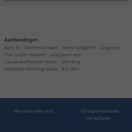
Aanbevelingen
Basic fit
Overhemd zwart
Denim straight fit
Lang vest
Trui zonder mouwen
Lang zwart vest
Casual overhemden heren
Shirt lang
Gestreept shirt lang mouw
8 xl shirt
Alle maten één prijs
100 dagen kosteloos
terugsturen