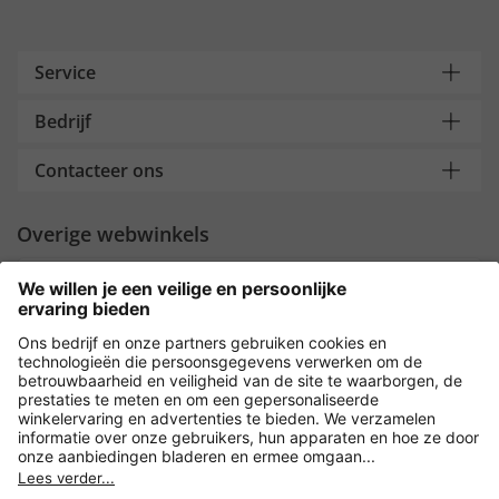
Service
Bedrijf
Contacteer ons
Overige webwinkels
Nederland
Payment and Delivery
Versleuteling met