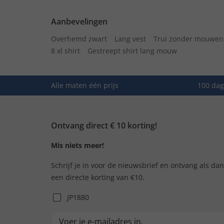
Aanbevelingen
Overhemd zwart
Lang vest
Trui zonder mouwen
8 xl shirt
Gestreept shirt lang mouw
Alle maten één prijs
100 dag
Ontvang direct € 10 korting!
Mis niets meer!
Schrijf je in voor de nieuwsbrief en ontvang als da
een directe korting van €10.
JP1880