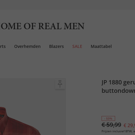
OME OF REAL MEN
rts
Overhemden
Blazers
SALE
Maattabel
JP 1880 ge
buttondown
- 50%
€ 59,99
€ 29,
Prijzen inclusief BTW, e