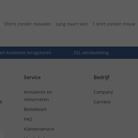
Shirts zonder mouwen
Lang zwart vest
T shirt zonder mouw
en kosteloos terugsturen
SSL versleuteling
Service
Bedrijf
Annuleren en
Company
retourneren
nk
Carrière
Bestelkaart
FAQ
Klantenservice