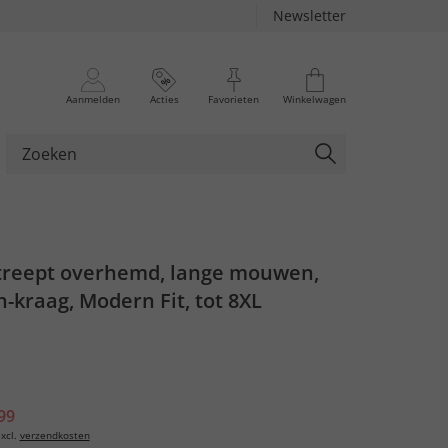
Newsletter
Aanmelden
Acties
Favorieten
Winkelwagen
streept overhemd, lange mouwen,
kraag, Modern Fit, tot 8XL
99
xcl.
verzendkosten