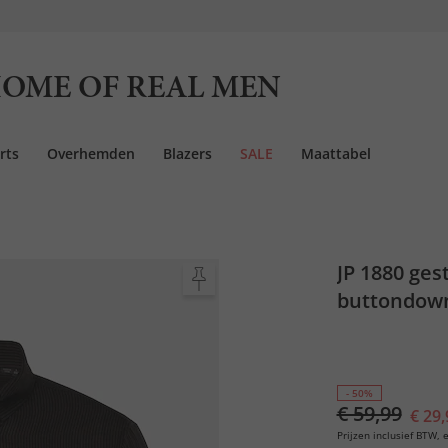
OME OF REAL MEN
rts
Overhemden
Blazers
SALE
Maattabel
JP 1880 ge
buttondown-
- 50%
€ 59,99
€ 29,
Prijzen inclusief BTW, e