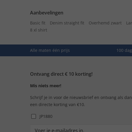
Aanbevelingen
Basic fit
Denim straight fit
Overhemd zwart
La
8 xl shirt
Alle maten één prijs
100 dag
Ontvang direct € 10 korting!
Mis niets meer!
Schrijf je in voor de nieuwsbrief en ontvang als da
een directe korting van €10.
JP1880