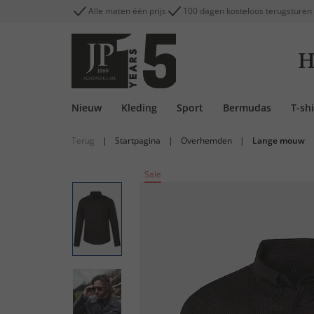
Alle maten één prijs
100 dagen kosteloos terugsturen
H
Nieuw
Kleding
Sport
Bermudas
T-shi
Terug
|
Startpagina
|
Overhemden
|
Lange mouw
Sale