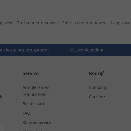
ng vest
Trui zonder mouwen
Shirts zonder mouwen
Lang zwar
en kosteloos terugsturen
SSL versleuteling
Service
Bedrijf
Annuleren en
Company
retourneren
nk
Carrière
Bestelkaart
FAQ
Klantenservice