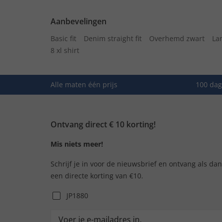
Aanbevelingen
Basic fit
Denim straight fit
Overhemd zwart
La
8 xl shirt
Alle maten één prijs
100 dag
Ontvang direct € 10 korting!
Mis niets meer!
Schrijf je in voor de nieuwsbrief en ontvang als da
een directe korting van €10.
JP1880