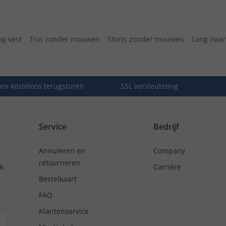
ng vest
Trui zonder mouwen
Shirts zonder mouwen
Lang zwar
en kosteloos terugsturen
SSL versleuteling
Service
Bedrijf
Annuleren en
Company
retourneren
nk
Carrière
Bestelkaart
FAQ
Klantenservice