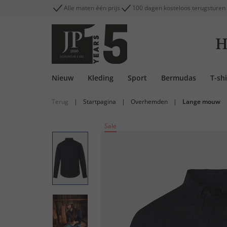
Alle maten één prijs
100 dagen kosteloos terugsturen
H
Nieuw
Kleding
Sport
Bermudas
T-shi
Terug
|
Startpagina
|
Overhemden
|
Lange mouw
Sale