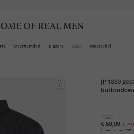
OME OF REAL MEN
rts
Overhemden
Blazers
SALE
Maattabel
JP 1880 ge
buttondown-
- 50%
€ 59,99
€ 29,
Prijzen inclusief BTW, e