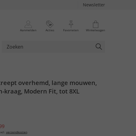
Newsletter
Aanmelden
Acties
Favorieten
Winkelwagen
streept overhemd, lange mouwen,
kraag, Modern Fit, tot 8XL
99
xcl.
verzendkosten