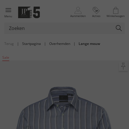
Aanmelden
Acties
Winkelwagen
Menu
Terug
|
Startpagina
|
Overhemden
|
Lange mouw
Sale