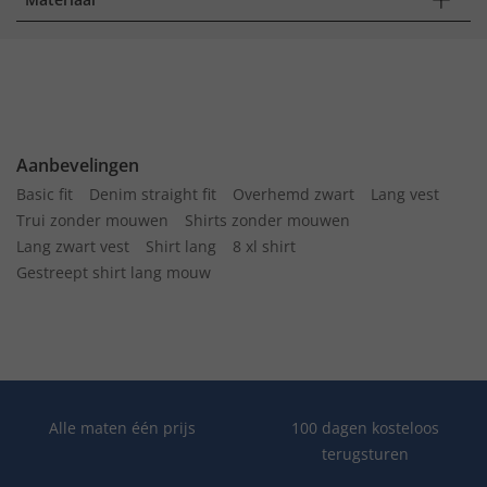
Aanbevelingen
Basic fit
Denim straight fit
Overhemd zwart
Lang vest
Trui zonder mouwen
Shirts zonder mouwen
Lang zwart vest
Shirt lang
8 xl shirt
Gestreept shirt lang mouw
Alle maten één prijs
100 dagen kosteloos
terugsturen