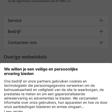
en de algemene voorwaarden van JP1880.
[+]
Service
Bedrijf
Contacteer ons
Overige webwinkels
Nederland
Payment and Delivery
Versleuteling met