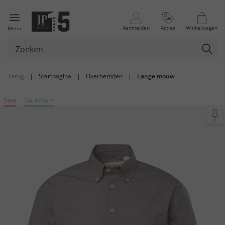
Aanmelden
Acties
Winkelwagen
Menu
Terug
|
Startpagina
|
Overhemden
|
Lange mouw
Sale
Duurzaam