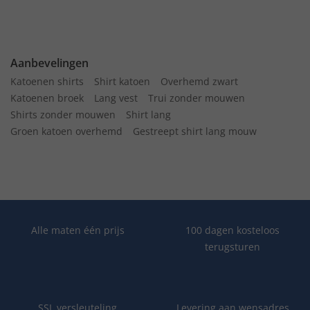
Aanbevelingen
Katoenen shirts
Shirt katoen
Overhemd zwart
Katoenen broek
Lang vest
Trui zonder mouwen
Shirts zonder mouwen
Shirt lang
Groen katoen overhemd
Gestreept shirt lang mouw
Alle maten één prijs
100 dagen kosteloos
terugsturen
SSL versleuteling
Levering aan wensadres