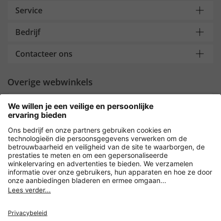
Service
Bedrijf
Contacteer ons
Overige webwinkels
Nederland
Payment and Delivery
Versleuteling met