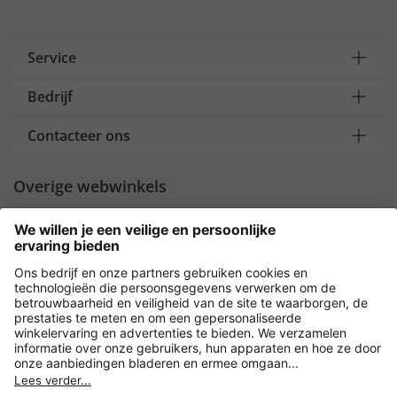
Service
Bedrijf
Contacteer ons
Overige webwinkels
Nederland
Payment and Delivery
Versleuteling met