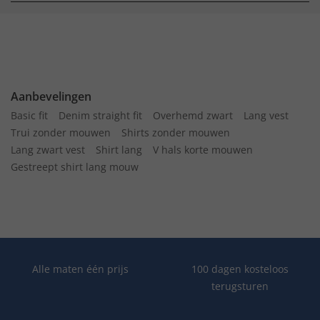
Aanbevelingen
Basic fit
Denim straight fit
Overhemd zwart
Lang vest
Trui zonder mouwen
Shirts zonder mouwen
Lang zwart vest
Shirt lang
V hals korte mouwen
Gestreept shirt lang mouw
Alle maten één prijs
100 dagen kosteloos
terugsturen