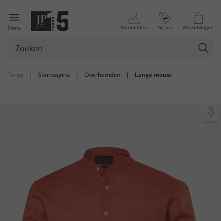
Aanmelden
Acties
Winkelwagen
Menu
Terug
|
Startpagina
|
Overhemden
|
Lange mouw