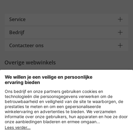
Service
Bedrijf
Contacteer ons
Overige webwinkels
Nederland
Payment and Delivery
Versleuteling met