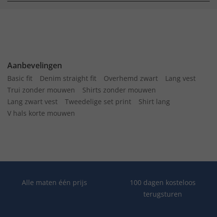
Aanbevelingen
Basic fit
Denim straight fit
Overhemd zwart
Lang vest
Trui zonder mouwen
Shirts zonder mouwen
Lang zwart vest
Tweedelige set print
Shirt lang
V hals korte mouwen
Alle maten één prijs
100 dagen kosteloos
terugsturen