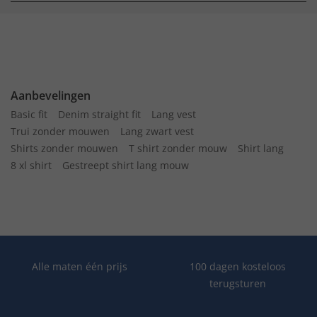
Aanbevelingen
Basic fit
Denim straight fit
Lang vest
Trui zonder mouwen
Lang zwart vest
Shirts zonder mouwen
T shirt zonder mouw
Shirt lang
8 xl shirt
Gestreept shirt lang mouw
Alle maten één prijs
100 dagen kosteloos
terugsturen