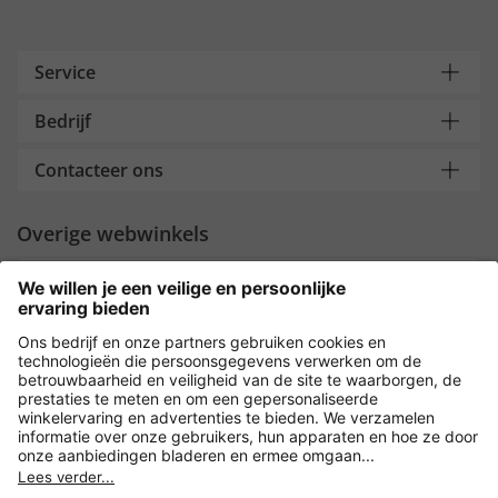
Service
Bedrijf
Contacteer ons
Overige webwinkels
Nederland
Payment and Delivery
Versleuteling met