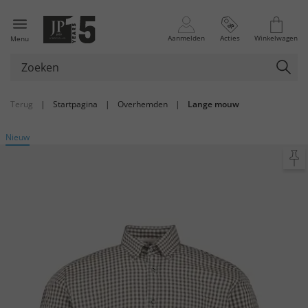
Aanmelden
Acties
Winkelwagen
Menu
Terug
|
Startpagina
|
Overhemden
|
Lange mouw
Nieuw