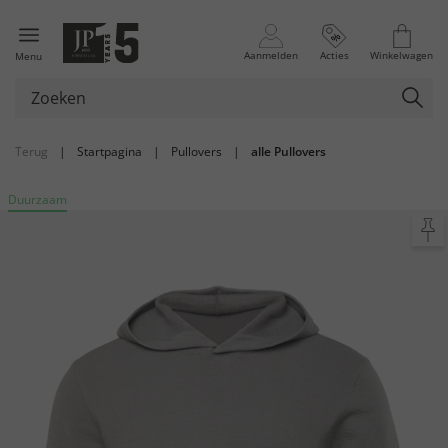
Aanmelden
Acties
Winkelwagen
Menu
Terug
|
Startpagina
|
Pullovers
|
alle Pullovers
Duurzaam