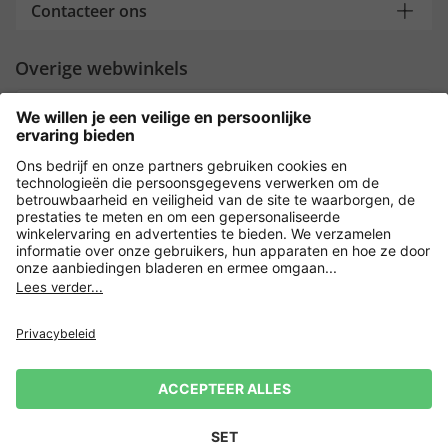
Contacteer ons
Overige webwinkels
Nederland
Payment and Delivery
Versleuteling met
Privacy
Verkoopvoorwaarden
Leveringsvoorwaarden
Herroeping indienen
Impressum
Cookie-instellingen