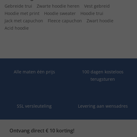
Gebreide trui
Zwarte hoodie heren
Vest gebreid
Hoodie met print
Hoodie sweater
Hoodie trui
Jack met capuchon
Fleece capuchon
Zwart hoodie
Acid hoodie
Alle maten één prijs
100 dagen kosteloos
terugsturen
SSL versleuteling
Levering aan wensadres
Ontvang direct € 10 korting!