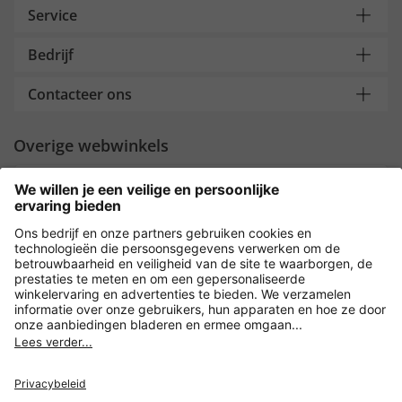
Service
Bedrijf
Contacteer ons
Overige webwinkels
Nederland
Payment and Delivery
Versleuteling met