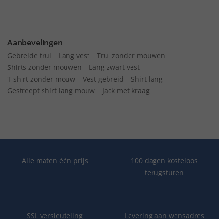
Aanbevelingen
Gebreide trui
Lang vest
Trui zonder mouwen
Shirts zonder mouwen
Lang zwart vest
T shirt zonder mouw
Vest gebreid
Shirt lang
Gestreept shirt lang mouw
Jack met kraag
Alle maten één prijs
100 dagen kosteloos
terugsturen
SSL versleuteling
Levering aan wensadres