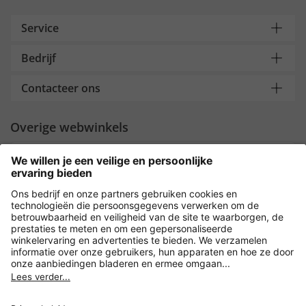
Service
Bedrijf
Contacteer ons
Overige webwinkels
Nederland
Payment and Delivery
Versleuteling met