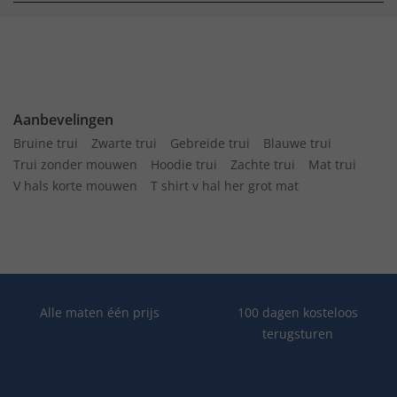
Aanbevelingen
Bruine trui
Zwarte trui
Gebreide trui
Blauwe trui
Trui zonder mouwen
Hoodie trui
Zachte trui
Mat trui
V hals korte mouwen
T shirt v hal her grot mat
Alle maten één prijs
100 dagen kosteloos
terugsturen