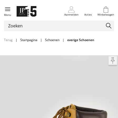
Aanmelden
Acties
Winkelwagen
Menu
Terug
|
Startpagina
|
Schoenen
|
overige Schoenen