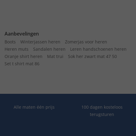
Aanbevelingen
Boots
Winterjassen heren
Zomerjas voor heren
Heren muts
Sandalen heren
Leren handschoenen heren
Oranje shirt heren
Mat trui
Sok her zwart mat 47 50
Set t shirt mat 86
Alle maten één prijs
100 dagen kosteloos
terugsturen