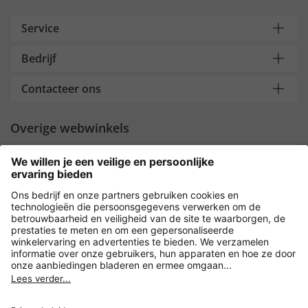
Service
Bedrijf
Contacteer ons
Overige webwinkels
Nederland
Payment and Delivery
Versleuteling met