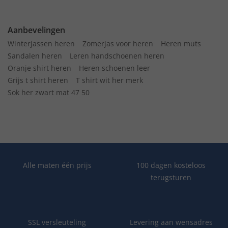
Aanbevelingen
Winterjassen heren
Zomerjas voor heren
Heren muts
Sandalen heren
Leren handschoenen heren
Oranje shirt heren
Heren schoenen leer
Grijs t shirt heren
T shirt wit her merk
Sok her zwart mat 47 50
Alle maten één prijs
100 dagen kosteloos
terugsturen
SSL versleuteling
Levering aan wensadres