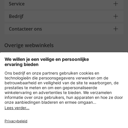
Service
Bedrijf
Contacteer ons
Overige webwinkels
Nederland
Payment and Delivery
Versleuteling met