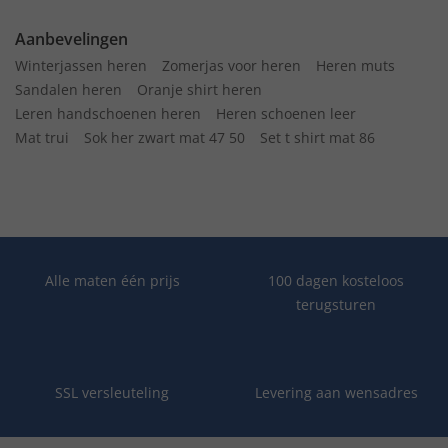
Aanbevelingen
Winterjassen heren
Zomerjas voor heren
Heren muts
Sandalen heren
Oranje shirt heren
Leren handschoenen heren
Heren schoenen leer
Mat trui
Sok her zwart mat 47 50
Set t shirt mat 86
Alle maten één prijs
100 dagen kosteloos
terugsturen
SSL versleuteling
Levering aan wensadres