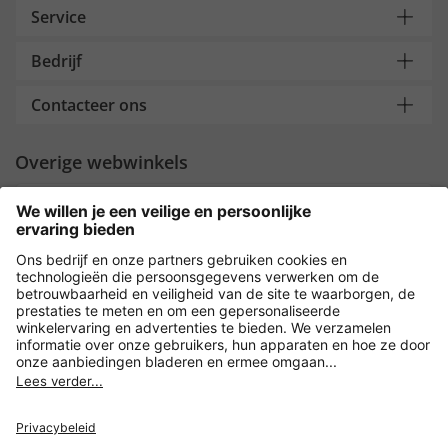
Service
Bedrijf
Contacteer ons
Overige webwinkels
Nederland
Payment and Delivery
Versleuteling met