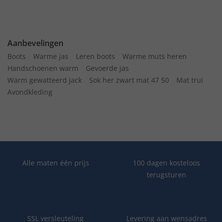
Aanbevelingen
Boots
Warme jas
Leren boots
Warme muts heren
Handschoenen warm
Gevoerde jas
Warm gewatteerd jack
Sok her zwart mat 47 50
Mat trui
Avondkleding
Alle maten één prijs
100 dagen kosteloos
terugsturen
SSL versleuteling
Levering aan wensadres