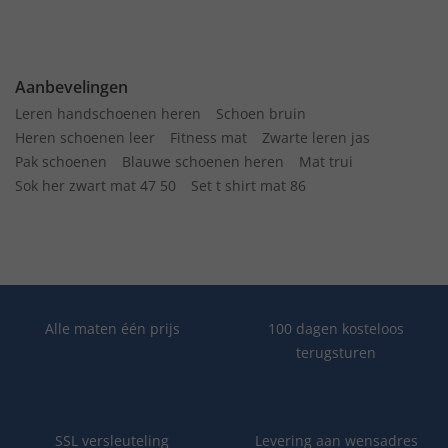
Aanbevelingen
Leren handschoenen heren
Schoen bruin
Heren schoenen leer
Fitness mat
Zwarte leren jas
Pak schoenen
Blauwe schoenen heren
Mat trui
Sok her zwart mat 47 50
Set t shirt mat 86
Alle maten één prijs
100 dagen kosteloos
terugsturen
SSL versleuteling
Levering aan wensadres