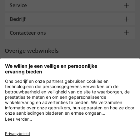
Service
Bedrijf
Contacteer ons
Overige webwinkels
Nederland
Payment and Delivery
Versleuteling met